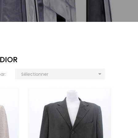
 DIOR

par:
Sélectionner