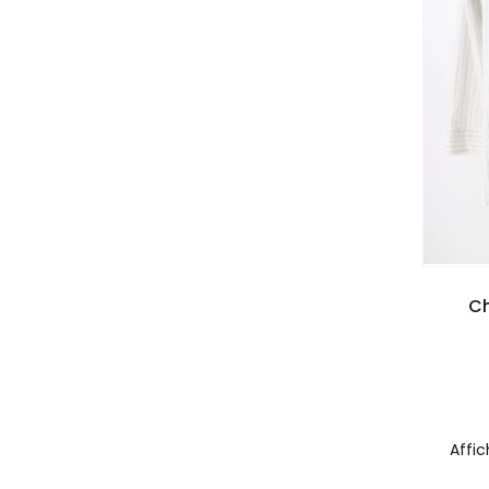
Ch
Affic