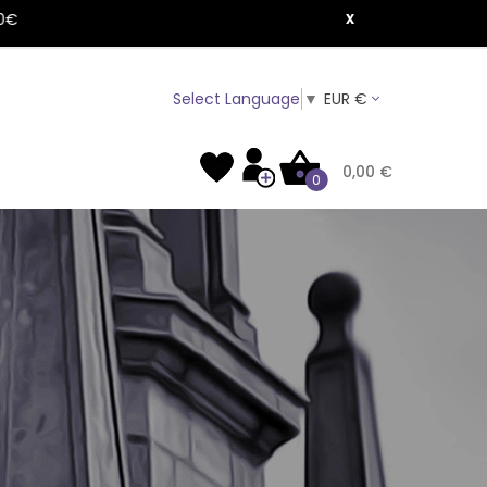
x
à partir de 150€
EUR €
Select Language
▼
0,00 €
0