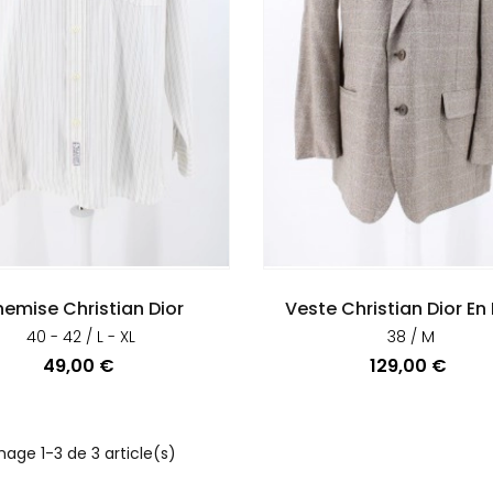
emise Christian Dior
Veste Christian Dior En
40 - 42 / L - XL
38 / M
Prix
Prix
49,00 €
129,00 €
hage 1-3 de 3 article(s)