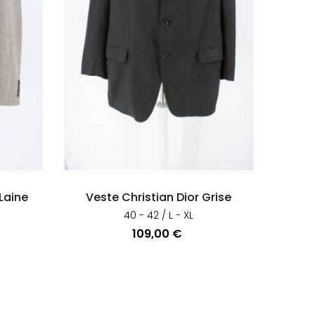
 Laine
Veste Christian Dior Grise
40 - 42 / L - XL
Prix
109,00 €