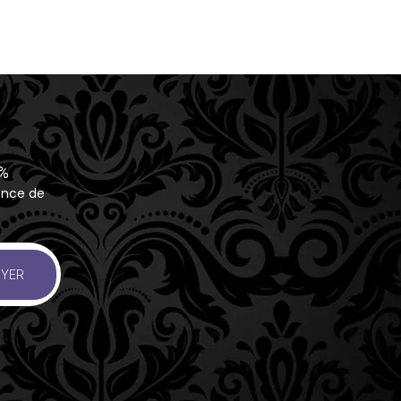
0%
ance de
YER