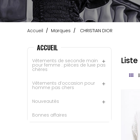
Accueil
Marques
CHRISTIAN DIOR
ACCUEIL
List
Vêtements de seconde main
pour femme : pièces de luxe pas
chères
Vêtements d’occasion pour
homme pas chers
Nouveautés
Bonnes affaires