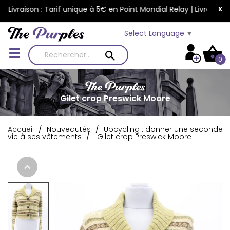
x
etter | Livraison : Tarif unique à 5€ en Point Mondial Relay | Livr
Select Language
▼
Basculer
☰
0
la
navigation
Gilet crop Preswick Moore
Accueil
Nouveautés
Upcycling : donner une seconde
vie à ses vêtements
Gilet crop Preswick Moore