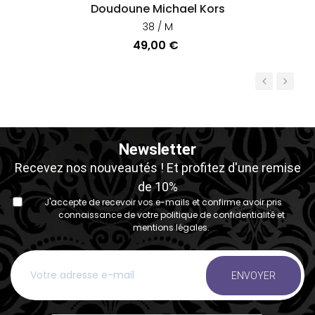
Doudoune Michael Kors
38 / M
Prix
49,00 €
‹
›
Newsletter
Recevez nos nouveautés ! Et profitez d'une remise
de 10%
J'accepte de recevoir vos e-mails et confirme avoir pris
connaissance de votre politique de confidentialité et
mentions légales.
ENVOYER