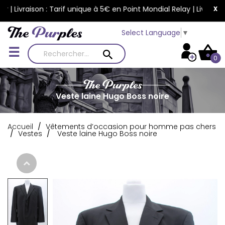
x
letter | Livraison : Tarif unique à 5€ en Point Mondial Relay | Li
Select Language
▼
Basculer
☰
0
la
navigation
Veste laine Hugo Boss noire
Accueil
Vêtements d’occasion pour homme pas chers
Vestes
Veste laine Hugo Boss noire